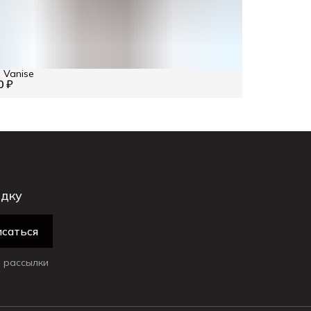
 Vanise
0 ₽
идку
саться
 рассылки