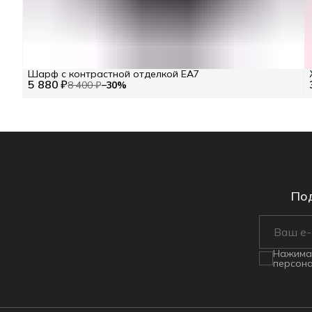
Шарф с контрастной отделкой EA7
5 880 ₽
8 400 ₽
−
30
%
Под
Нажимая
персона