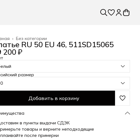
вная
›
Без категории
латье RU 50 EU 46, 511SD15065
 200 ₽
ет
белый
сийский размер
50
Добавить в корзину
еимущества
оставим в пункты выдачи СДЭК
римерьте товары и верните неподходящие
плаивайте после примерки