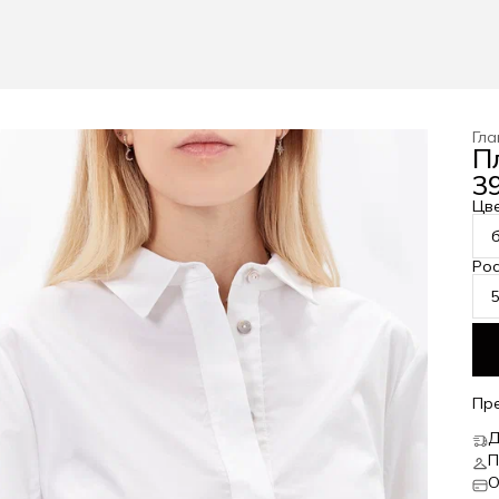
Гла
П
39
Цв
Рос
Пр
Д
П
О