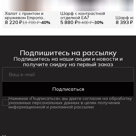
Халат с принтом и
Шарф с контрастной
кружевом Emporio
отделкой EA7
Шарф из
8 220 ₽
Armani RU 48 / EU 42 / L
5 880 ₽
8 393 ₽
13 700 ₽
−
40
%
8 400 ₽
−
30
%
1
Подпишитесь на рассылку
Подпишитесь на наши акции и новости и
получите скидку на первый заказ
Подписаться
Нажимая «Подписаться», вы даете согласие на обработку
указанных персональных данных в целях получения
информационной и рекламной рассылки