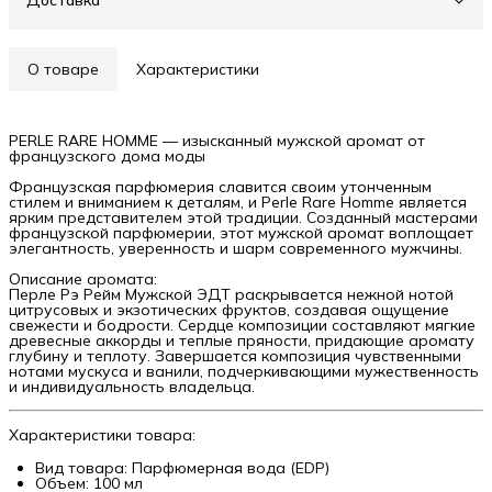
Доставка
О товаре
Характеристики
PERLE RARE HOMME — изысканный мужской аромат от
французского дома моды
Французская парфюмерия славится своим утонченным
стилем и вниманием к деталям, и Perle Rare Homme является
ярким представителем этой традиции. Созданный мастерами
французской парфюмерии, этот мужской аромат воплощает
элегантность, уверенность и шарм современного мужчины.
Описание аромата:
Перле Рэ Рейм Мужской ЭДТ раскрывается нежной нотой
цитрусовых и экзотических фруктов, создавая ощущение
свежести и бодрости. Сердце композиции составляют мягкие
древесные аккорды и теплые пряности, придающие аромату
глубину и теплоту. Завершается композиция чувственными
нотами мускуса и ванили, подчеркивающими мужественность
и индивидуальность владельца.
Характеристики товара:
Вид товара: Парфюмерная вода (EDP)
Объем: 100 мл