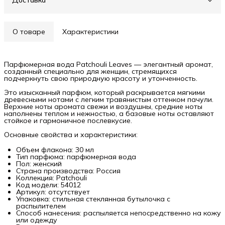
Доставка
О товаре
Характеристики
Парфюмерная вода Patchouli Leaves — элегантный аромат,
созданный специально для женщин, стремящихся
подчеркнуть свою природную красоту и утонченность.
Это изысканный парфюм, который раскрывается мягкими
древесными нотами с легким травянистым оттенком пачули.
Верхние ноты аромата свежи и воздушны, средние ноты
наполнены теплом и нежностью, а базовые ноты оставляют
стойкое и гармоничное послевкусие.
Основные свойства и характеристики:
Объем флакона: 30 мл
Тип парфюма: парфюмерная вода
Пол: женский
Страна производства: Россия
Коллекция: Patchouli
Код модели: 54012
Артикул: отсутствует
Упаковка: стильная стеклянная бутылочка с
распылителем
Способ нанесения: распыляется непосредственно на кожу
или одежду