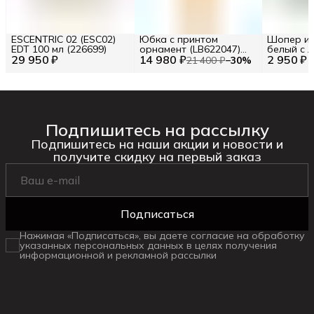
ESCENTRIC 02 (ESC02)
Юбка с принтом
Шопер из
EDT 100 мл (226699)
орнамент (LB622047)
белый с л
29 950 ₽
14 980 ₽
Размер S (INT) Цв.
2 950 ₽
BA23-06
21 400 ₽
−
30
%
Желтый (277120)
Подпишитесь на рассылку
Подпишитесь на наши акции и новости и
получите скидку на первый заказ
Подписаться
Нажимая «Подписаться», вы даете согласие на обработку
указанных персональных данных в целях получения
информационной и рекламной рассылки