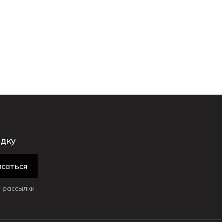
идку
саться
 рассылки