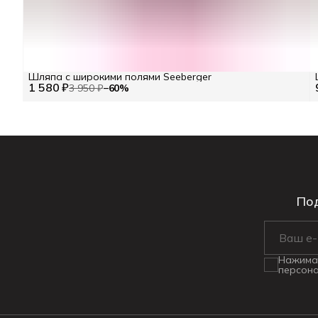
Шляпа с широкими полями Seeberger
1 580 ₽
3 950 ₽
−
60
%
Под
Нажимая
персона