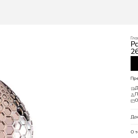
Гла
P
26
Пр
Д
П
О
До
О 