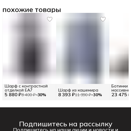
похожие товары
Шарф с контрастной
Ботинки 
отделкой EA7
Шарф из кашемира
массивно
5 880 ₽
8 393 ₽
23 475 
38.5 / EU 
8 400 ₽
−
30
%
11 990 ₽
−
30
%
Подпишитесь на рассылку
Подпишитесь на наши акции и новости и