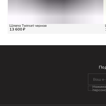
Шляпа Twinset черная
13 600 ₽
Под
Нажимая
персона