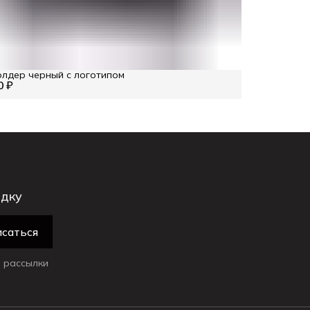
лдер черный с логотипом
0 ₽
идку
саться
 рассылки