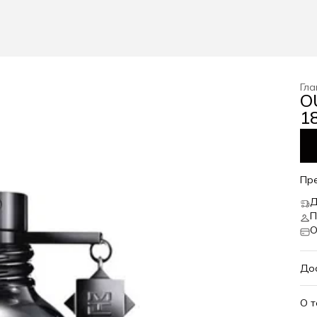
Гла
O
18
Пр
Д
П
О
До
О 