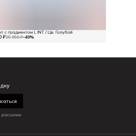
т с градиентом L INT / Цв. Голубой
0 ₽
25 950 ₽
−
40
%
идку
саться
 рассылки