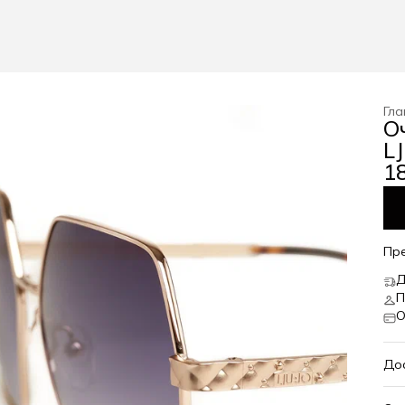
Гла
О
LJ
18
Пр
Д
П
О
До