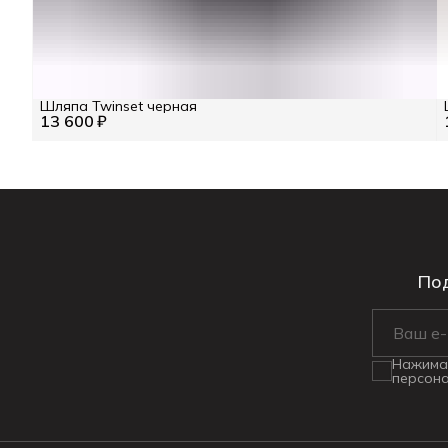
Шляпа Twinset черная
13 600 ₽
Под
Нажимая
персона