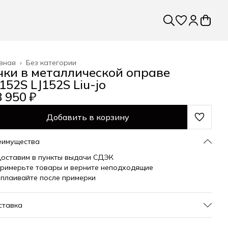
вная
›
Без категории
чки в металлической оправе
152S LJ152S Liu-jo
 950 ₽
Добавить в корзину
еимущества
оставим в пункты выдачи СДЭК
римерьте товары и верните неподходящие
плаивайте после примерки
ставка