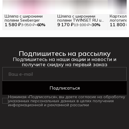
Шляпа с широкими
Шляпа с широкими
Картхолд
полями Seeberger
полями TWINSET RU uni
логотипо
1 580 ₽
9 170 ₽
/ EU uni / uni
11 800 
3 950 ₽
−
60
%
13 100 ₽
−
30
%
Подпишитесь на рассылку
Подпишитесь на наши акции и новости и
получите скидку на первый заказ
Подписаться
Нажимая «Подписаться», вы даете согласие на обработку
указанных персональных данных в целях получения
информационной и рекламной рассылки