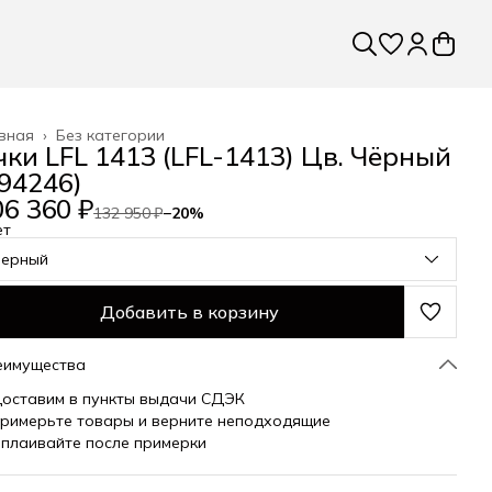
вная
›
Без категории
чки LFL 1413 (LFL-1413) Цв. Чёрный
294246)
06 360 ₽
132 950 ₽
−
20
%
ет
черный
Добавить в корзину
еимущества
оставим в пункты выдачи СДЭК
римерьте товары и верните неподходящие
плаивайте после примерки