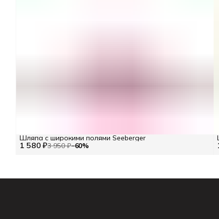
Шляпа с широкими полями Seeberger
1 580 ₽
3 950 ₽
−
60
%