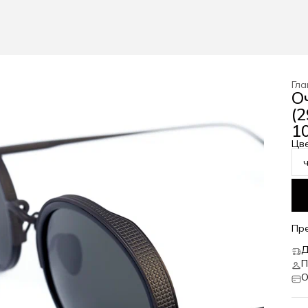
Гла
О
(
1
Цв
Пр
Д
П
О