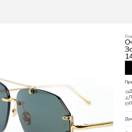
Гла
О
З
1
Пр
Д
П
О
До