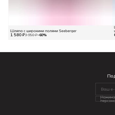
Шляпа с широкими полями Seeberger
1 580 ₽
3 950 ₽
−
60
%
Под
Нажимая
персона