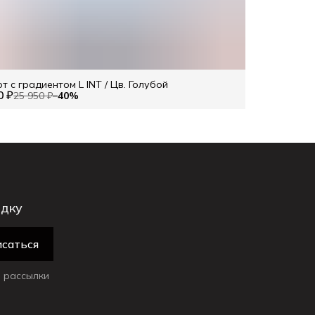
т с градиентом L INT / Цв. Голубой
0 ₽
25 950 ₽
−
40
%
идку
саться
 рассылки