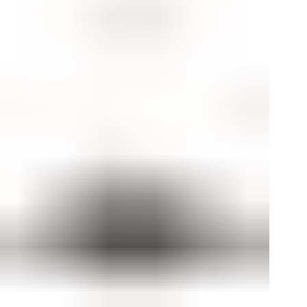
Мод
Цве
Фо
Пол
Мат
Стр
Мат
Арт
Хар