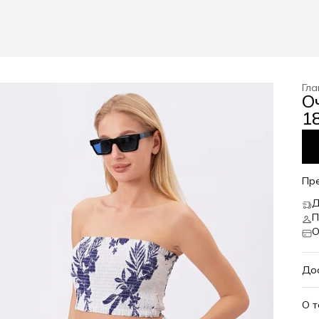
Гла
О
18
Пр
Д
П
О
До
О 