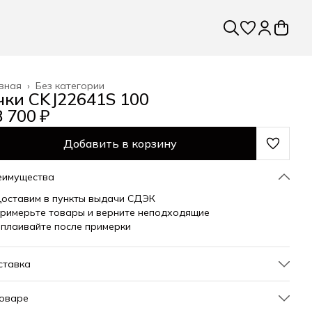
вная
›
Без категории
чки CKJ22641S 100
 700 ₽
Добавить в корзину
еимущества
оставим в пункты выдачи СДЭК
римерьте товары и верните неподходящие
плаивайте после примерки
ставка
товаре