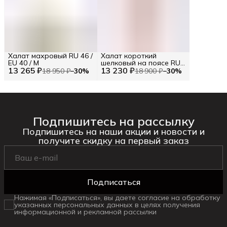
Халат махровый RU 46 /
Халат короткий
EU 40 / M
шелковый на поясе RU
13 265 ₽
13 230 ₽
42 / EU 36 / XS
18 950 ₽
−
30
%
18 900 ₽
−
30
%
Подпишитесь на рассылку
Подпишитесь на наши акции и новости и
получите скидку на первый заказ
Подписаться
Нажимая «Подписаться», вы даете согласие на обработку
указанных персональных данных в целях получения
информационной и рекламной рассылки