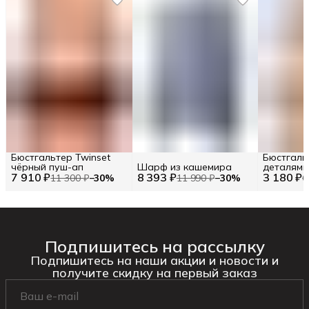
Бюстгальтер Twinset
Бюстгаль
чёрный пуш-ап
Шарф из кашемира
деталями
7 910 ₽
8 393 ₽
3 180 ₽
11 300 ₽
−
30
%
11 990 ₽
−
30
%
6
Подпишитесь на рассылку
Подпишитесь на наши акции и новости и
получите скидку на первый заказ