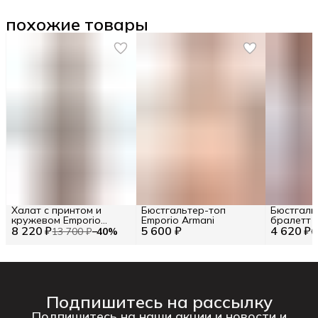
похожие товары
Халат с принтом и
Бюстгальтер-топ
Бюстгаль
кружевом Emporio
Emporio Armani
бралетт 
8 220 ₽
Armani RU 48 / EU 42 / L
5 600 ₽
4 620 ₽
13 700 ₽
−
40
%
6
Подпишитесь на рассылку
Подпишитесь на наши акции и новости и