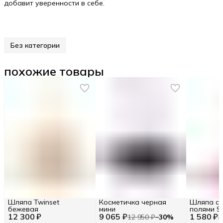
добавит уверенности в себе.
Без категории
похожие товары
Шляпа Twinset
Косметичка черная
Шляпа с 
бежевая
мини
полями S
12 300 ₽
9 065 ₽
1 580 ₽
12 950 ₽
−
30
%
3