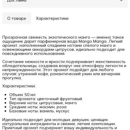
Доставка
О товаре
Характеристики
Прозрачная свежесть экзотического манго — именно такое
ощущение дарит парфюмерная вода Mango Manga. Легкий
аромат, наполненный сладкими нотами спелого манго и
освежающими аккордами цитрусов, идеально подходит для
повседневного использования.
Сочетание нежности и яркости подчеркивает женственность
обладательницы, создавая вокруг нее атмосферу легкости и
непринужденности. Этот аромат подойдет для любого
случая: утренний кофе, романтический ужин или вечерняя
прогулка.
Характеристики:
Объем: 50 мл
Тип аромата: цветочный фруктовый
Верхние ноты: цитрусовые, манго
Средние ноты: жасмин, роза
Базовые ноты: ваниль, мускус
Идеально подходит для молодых девушек, ценящих
натуральные ингредиенты и свежие, легкие композиции.
Приятный аромат подчеркнет вашу индивидуальность и