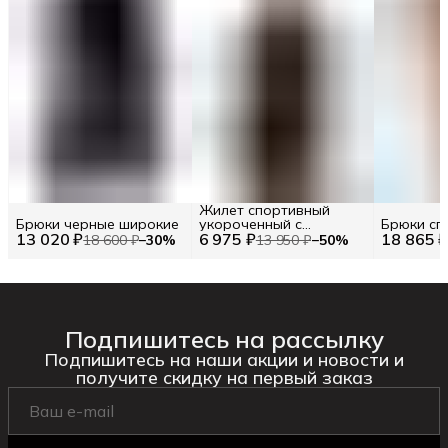
Жилет спортивный
Брюки черные широкие
укороченный с
Брюки сп
13 020 ₽
6 975 ₽
логотипом
18 865 
18 600 ₽
−
30
%
13 950 ₽
−
50
%
Подпишитесь на рассылку
Подпишитесь на наши акции и новости и
получите скидку на первый заказ