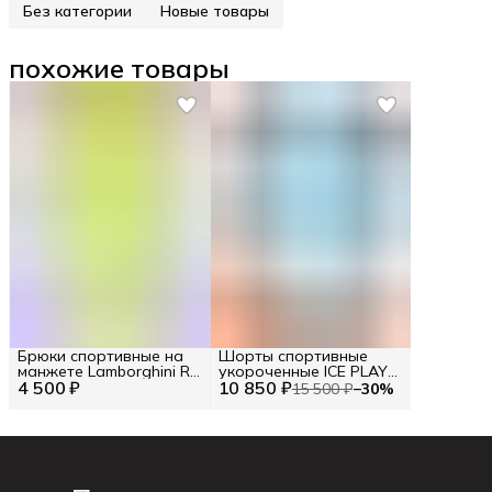
Без категории
Новые товары
похожие товары
Брюки спортивные на
Шорты спортивные
манжете Lamborghini RU
укороченные ICE PLAY
4 500 ₽
50 / EU 48 / M
10 850 ₽
RU 42 / EU 36 / XS
15 500 ₽
−
30
%