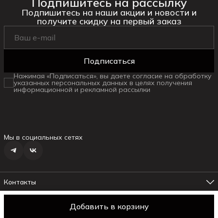
Подпишитесь на рассылку
Подпишитесь на наши акции и новости и
получите скидку на первый заказ
Подписаться
Нажимая «Подписаться», вы даете согласие на обработку
указанных персональных данных в целях получения
информационной и рекламной рассылки
Мы в социальных сетях
Контакты
Адрес магазина №1
г. Ялта ул.Маршака, 6
Добавить в корзину
© daniella
Оплата
Доставка
Правила возврата
Реквизиты
Оферт
Телефон менеджера
8 (978) 178-19-18