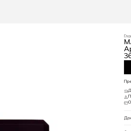
Гла
M
А
36
Пр
Д
П
О
До