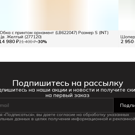
Юбка с принтом орнамент (LB622047) Размер S (INT)
Цв. Желтый (277120)
Шопер 
14 980 ₽
2 950
21 400 ₽
−
30
%
Подпишитесь на рассылку
пишитесь на наши акции и новости и получите ск
на первый заказ
Подпи
 «Подписаться», вы даете согласие на обработку указанных
льных данных в целях получения информационной и рекламной