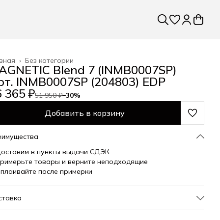
вная
›
Без категории
AGNETIC Blend 7 (INMB0007SP)
рт. INMB0007SP (204803) EDP
 365 ₽
51 950 ₽
−
30
%
Добавить в корзину
еимущества
оставим в пункты выдачи СДЭК
римерьте товары и верните неподходящие
плаивайте после примерки
ставка