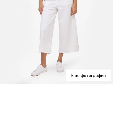
Эти
Еще фотографии
доп
гар