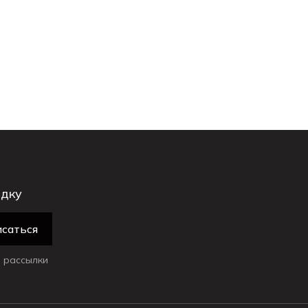
идку
саться
 рассылки