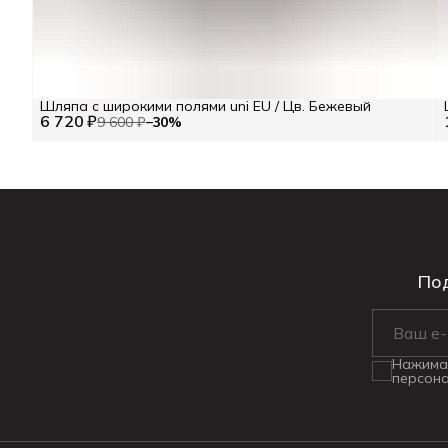
Шляпа с широкими полями uni EU / Цв. Бежевый
6 720 ₽
9 600 ₽
−
30
%
Под
Нажимая
персона