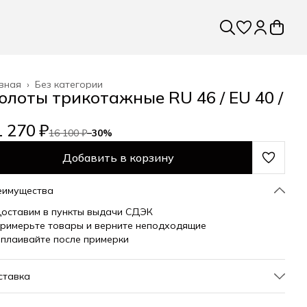
вная
›
Без категории
юлоты трикотажные RU 46 / EU 40 /
 270 ₽
16 100 ₽
−
30
%
Добавить в корзину
еимущества
оставим в пункты выдачи СДЭК
римерьте товары и верните неподходящие
плаивайте после примерки
ставка