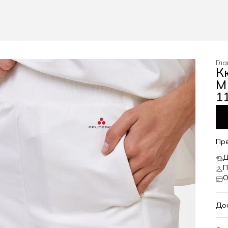
Гла
К
M
11
Пр
Д
П
О
До