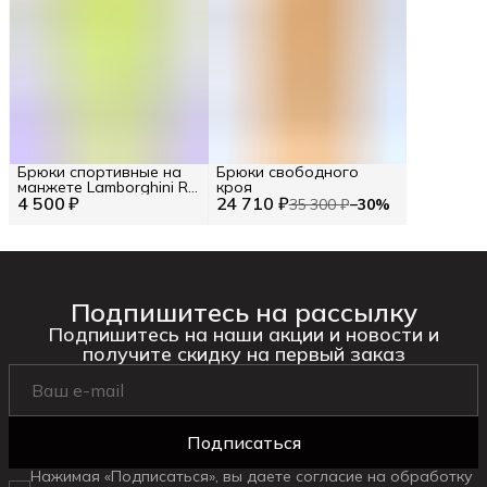
Брюки спортивные на
Брюки свободного
манжете Lamborghini RU
кроя
4 500 ₽
50 / EU 48 / M
24 710 ₽
35 300 ₽
−
30
%
Подпишитесь на рассылку
Подпишитесь на наши акции и новости и
получите скидку на первый заказ
Подписаться
Нажимая «Подписаться», вы даете согласие на обработку