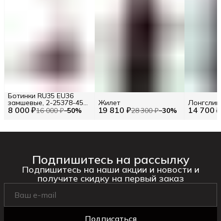
Ботинки RU35 EU36
замшевые, 2-25378-45
Жилет
Лонгслив
8 000 ₽
565
19 810 ₽
14 700 
16 000 ₽
−
50
%
28 300 ₽
−
30
%
Подпишитесь на рассылку
Подпишитесь на наши акции и новости и
получите скидку на первый заказ
Подписаться