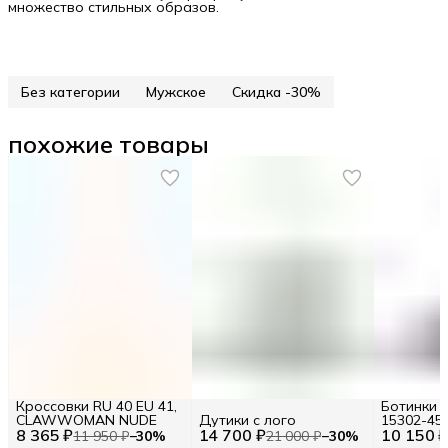
множество стильных образов.
Без категории
Мужское
Скидка -30%
похожие товары
Кроссовки RU 40 EU 41,
Ботинки R
CLAWWOMAN NUDE
Дутики с лого
15302-45
8 365 ₽
14 700 ₽
10 150 
11 950 ₽
−
30
%
21 000 ₽
−
30
%