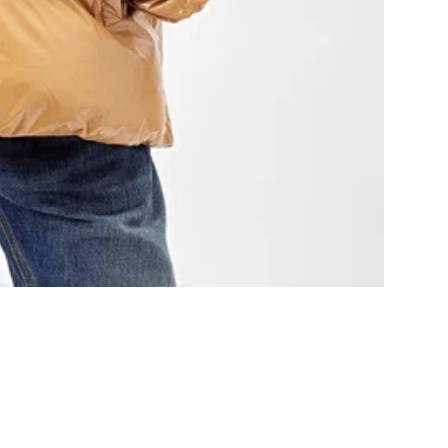
Пре
Осо
Эта
ваш
уве