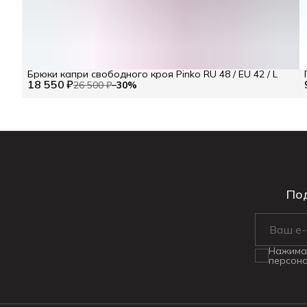
Брюки капри свободного кроя Pinko RU 48 / EU 42 / L
18 550 ₽
26 500 ₽
−
30
%
Под
Нажимая
персона