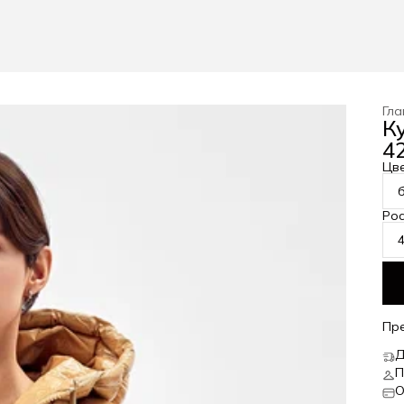
Гла
К
42
Цв
Рос
Пр
Д
П
О