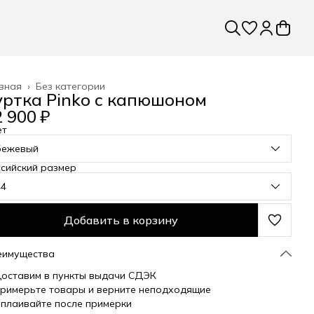
вная
›
Без категории
уртка Pinko с капюшоном
 900 ₽
ет
бежевый
сийский размер
44
Добавить в корзину
еимущества
оставим в пункты выдачи СДЭК
римерьте товары и верните неподходящие
плаивайте после примерки