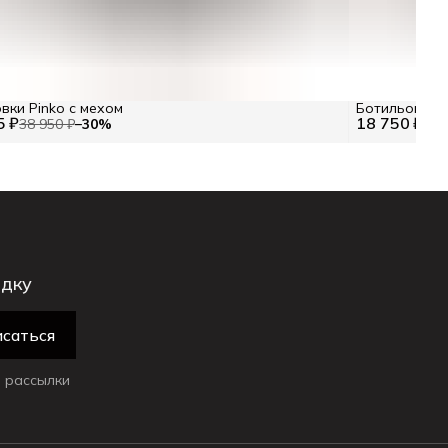
вки Pinko с мехом
Ботильоны Pi
5 ₽
18 750 ₽
38 950 ₽
−
30
%
37 
идку
саться
 рассылки