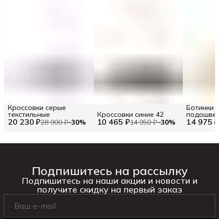
Кроссовки серые
Ботинки 
текстильные
Кроссовки синие 42
подошве 
20 230 ₽
10 465 ₽
14 975 
36.5 / 36.5
28 900 ₽
−
30
%
14 950 ₽
−
30
%
Подпишитесь на рассылку
Подпишитесь на наши акции и новости и
получите скидку на первый заказ