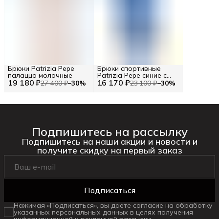
Брюки Patrizia Pepe
Брюки спортивные
палаццо молочные
Patrizia Pepe синие с
19 180 ₽
16 170 ₽
лого
27 400 ₽
−
30
%
23 100 ₽
−
30
%
Подпишитесь на рассылку
Подпишитесь на наши акции и новости и
получите скидку на первый заказ
Подписаться
Нажимая «Подписаться», вы даете согласие на обработку
указанных персональных данных в целях получения