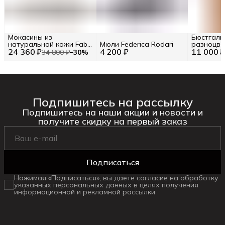
Мокасины из
Бюстгаль
натуральной кожи Fabi
Мюли Federica Rodari
разноцве
24 360 ₽
RU 42.5 / EU 43 / 43
4 200 ₽
11 000 
принтом 
34 800 ₽
−
30
%
31401-23
Подпишитесь на рассылку
Подпишитесь на наши акции и новости и
получите скидку на первый заказ
Подписаться
Нажимая «Подписаться», вы даете согласие на обработку
указанных персональных данных в целях получения
информационной и рекламной рассылки