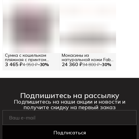
Сумка с кошельком
Мокасины из
пляжная с принтом
натуральной кожи Fabi
3 465 ₽
цветные полосы (86102)
24 360 ₽
RU 42.5 / EU 43 / 43
4 950 ₽
−
30
%
34 800 ₽
−
30
%
Цв. Бежевый (292997)
Подпишитесь на рассылку
Подпишитесь на наши акции и новости и
получите скидку на первый заказ
Подписаться