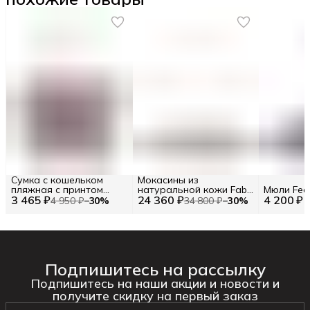
Сумка с кошельком
Мокасины из
пляжная с принтом
натуральной кожи Fabi
Мюли Fede
3 465 ₽
цветные полосы (86102)
24 360 ₽
RU 42.5 / EU 43 / 43
4 200 ₽
4 950 ₽
−
30
%
34 800 ₽
−
30
%
Цв. Бежевый (292997)
Подпишитесь на рассылку
Подпишитесь на наши акции и новости и
получите скидку на первый заказ