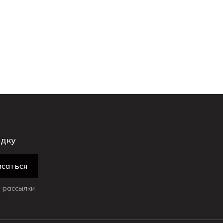
идку
саться
 рассылки