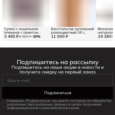
Сумка с кошельком
Бюстгальтер купальный
Мокасины
пляжная с принтом
разноцветный 34 с
натураль
3 465 ₽
цветные полосы (86102)
11 000 ₽
принтом треугольный
24 360 
RU 42.5 / 
4 950 ₽
−
30
%
Цв. Бежевый (292997)
31401-231
Подпишитесь на рассылку
Подпишитесь на наши акции и новости и
получите скидку на первый заказ
Подписаться
Нажимая «Подписаться», вы даете согласие на обработку
указанных персональных данных в целях получения
информационной и рекламной рассылки