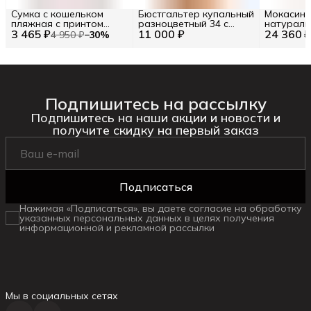
Сумка с кошельком
Бюстгальтер купальный
Мокасины
пляжная с принтом
разноцветный 34 с
натураль
3 465 ₽
цветные полосы (86102)
11 000 ₽
принтом треугольный
24 360 
RU 42.5 / 
4 950 ₽
−
30
%
Цв. Бежевый (292997)
31401-231
Подпишитесь на рассылку
Подпишитесь на наши акции и новости и
получите скидку на первый заказ
Подписаться
Нажимая «Подписаться», вы даете согласие на обработку
указанных персональных данных в целях получения
информационной и рекламной рассылки
Мы в социальных сетях