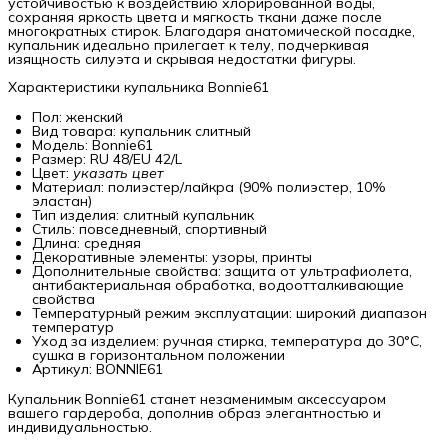
устойчивостью к воздействию хлорированной воды,
сохраняя яркость цвета и мягкость ткани даже после
многократных стирок. Благодаря анатомической посадке,
купальник идеально прилегает к телу, подчеркивая
изящность силуэта и скрывая недостатки фигуры.
Характеристики купальника Bonnie61
Пол: женский
Вид товара: купальник слитный
Модель: Bonnie61
Размер: RU 48/EU 42/L
Цвет:
указать цвет
Материал: полиэстер/лайкра (90% полиэстер, 10%
эластан)
Тип изделия: слитный купальник
Стиль: повседневный, спортивный
Длина: средняя
Декоративные элементы: узоры, принты
Дополнительные свойства: защита от ультрафиолета,
антибактериальная обработка, водоотталкивающие
свойства
Температурный режим эксплуатации: широкий диапазон
температур
Уход за изделием: ручная стирка, температура до 30°C,
сушка в горизонтальном положении
Артикул: BONNIE61
Купальник Bonnie61 станет незаменимым аксессуаром
вашего гардероба, дополнив образ элегантностью и
индивидуальностью.