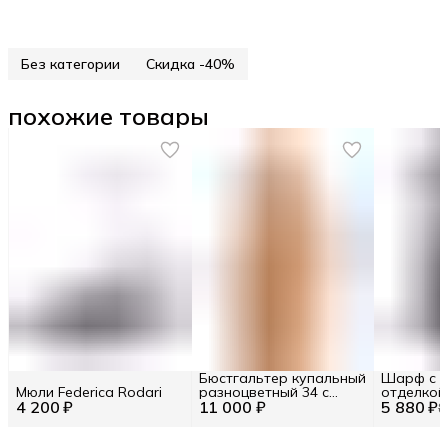
Без категории
Скидка -40%
похожие товары
Бюстгальтер купальный
Шарф с к
Мюли Federica Rodari
разноцветный 34 с
отделкой
4 200 ₽
11 000 ₽
принтом треугольный
5 880 ₽
8
31401-231