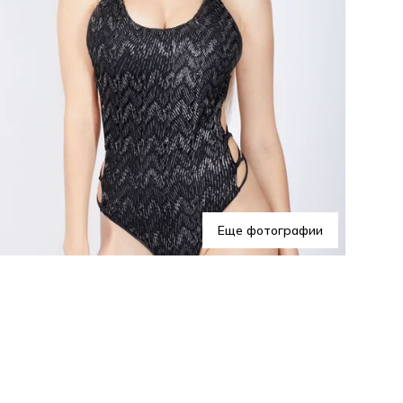
Куп
ваш
на 
Еще фотографии
вре