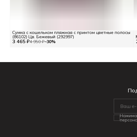
Сумка с кошельком пляжная с принтом цветные полосы
(86102) Цв. Бежевый (292997)
3 465 ₽
4 950 ₽
−
30
%
Под
Нажимая
персона