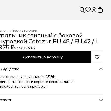
вная
›
Без категории
упальник слитный с боковой
нуровкой Cotazur RU 48 / EU 42 / L
975 ₽
5 950 ₽
−
50
%
Добавить в корзину
еимущества
оставим в пункты выдачи СДЭК
римерьте товары и верните неподходящие
плаивайте после примерки
ставка