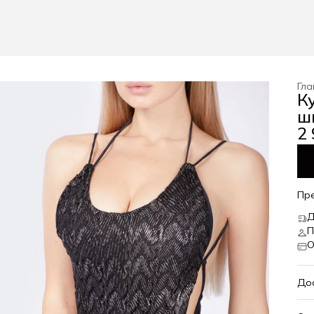
Гла
К
ш
2 
Пр
Д
П
О
До