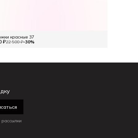
жки красные 37
0 ₽
22 500 ₽
−
30
%
идку
саться
 рассылки