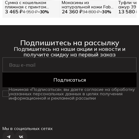
Сумка с кошельком
Мокасины из
Туфли че
пляжная с принтом
натуральной кожи Fabi
ажур 39
3 465 ₽
цветные полосы (86102)
24 360 ₽
RU 42.5 / EU 43 / 43
13 580 
4 950 ₽
−
30
%
34 800 ₽
−
30
%
Цв. Бежевый (292997)
Подпишитесь на рассылку
Подпишитесь на наши акции и новости и
получите скидку на первый заказ
Подписаться
Нажимая «Подписаться», вы даете согласие на обработку
указанных персональных данных в целях получения
информационной и рекламной рассылки
Мы в социальных сетях