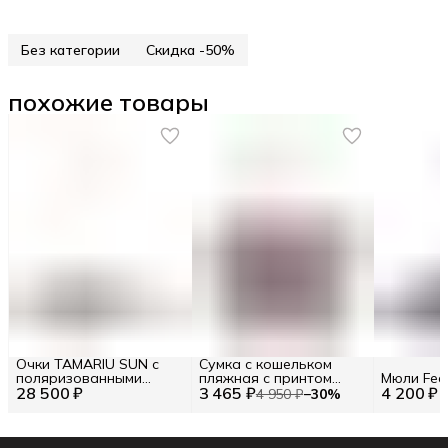
Без категории
Скидка -50%
похожие товары
Очки TAMARIU SUN с
Сумка с кошельком
поляризованными
пляжная с принтом
Мюли Fede
28 500 ₽
линзами TAMARIU SUN
3 465 ₽
цветные полосы (86102)
4 200 ₽
4 950 ₽
−
30
%
Цв. Бежевый (292997)