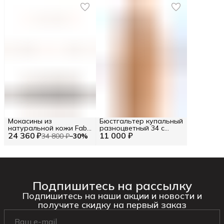
Мокасины из
Бюстгальтер купальный
натуральной кожи Fabi
разноцветный 34 с
24 360 ₽
RU 42.5 / EU 43 / 43
11 000 ₽
принтом треугольный
34 800 ₽
−
30
%
31401-231
Подпишитесь на рассылку
Подпишитесь на наши акции и новости и
получите скидку на первый заказ