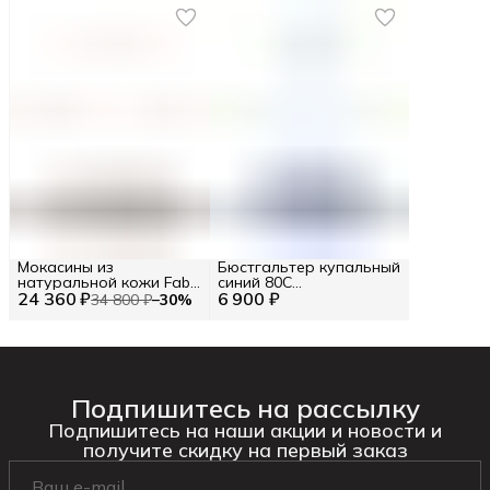
Мокасины из
Бюстгальтер купальный
натуральной кожи Fabi
синий 80C
24 360 ₽
RU 42.5 / EU 43 / 43
6 900 ₽
формованный, 83019
34 800 ₽
−
30
%
Подпишитесь на рассылку
Подпишитесь на наши акции и новости и
получите скидку на первый заказ