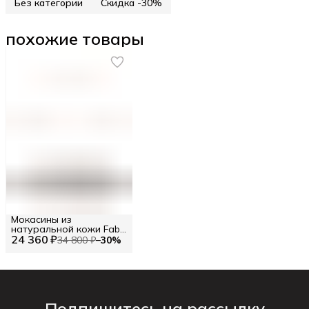
Без категории
Скидка -30%
похожие товары
Мокасины из
натуральной кожи Fabi
24 360 ₽
RU 42.5 / EU 43 / 43
34 800 ₽
−
30
%
Подпишитесь на рассылку