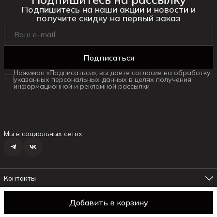
Подпишитесь на наши акции и новости и
получите скидку на первый заказ
Подписаться
Нажимая «Подписаться», вы даете согласие на обработку
указанных персональных данных в целях получения
информационной и рекламной рассылки
Мы в социальных сетях
Контакты
Адрес магазина №1
г. Ялта ул.Маршака, 6
Добавить в корзину
© daniella
Оплата
Доставка
Правила возврата
Реквизиты
Оферт
Телефон менеджера
8 (978) 178-19-18
Режим работы