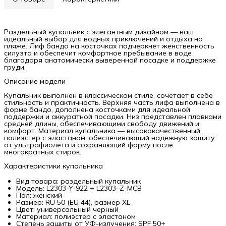
Раздельный купальник с элегантным дизайном — ваш
идеальный выбор для водных приключений и отдыха на
пляже. Лиф бандо на косточках подчеркнет женственность
силуэта и обеспечит комфортное пребывание в воде
благодаря анатомически выверенной посадке и поддержке
груди.
Описание модели
Купальник выполнен в классическом стиле, сочетает в себе
стильность и практичность. Верхняя часть лифа выполнена в
форме бандо, дополнена косточками для идеальной
поддержки и аккуратной посадки. Низ представлен плавками
средней длины, обеспечивающими свободу движений и
комфорт. Материал купальника — высококачественный
полиэстер с эластаном, обеспечивающий надежную защиту
от ультрафиолета и сохраняющий форму после
многократных стирок.
Характеристики купальника
Вид товара: раздельный купальник
Модель: L2303-Y-922 + L2303–Z-MCB
Пол: женский
Размер: RU 50 (EU 44), размер XL
Цвет: универсальный черный
Материал: полиэстер с эластаном
Степень защиты от УФ-излучения: SPF 50+