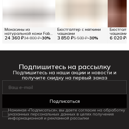
Мокасины из
Бюстгалтер с мягкими
Бюстгалт
натуральной кожи Fabi
чашками
чашками
24 360 ₽
RU 42.5 / EU 43 / 43
3 850 ₽
6 020 ₽
34 800 ₽
−
30
%
5 500 ₽
−
30
%
8
Подпишитесь на рассылку
Подпишитесь на наши акции и новости и
получите скидку на первый заказ
Подписаться
Нажимая «Подписаться», вы даете согласие на обработку
указанных персональных данных в целях получения
информационной и рекламной рассылки