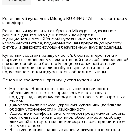
Раздельный купальник Milonga RU 48/EU 42/L — элегантность
и комфорт
Раздельный купальник от бренда Milonga — идеальное
решение для тех, кто ценит стиль, комфорт и
функциональность. Женский купальник выполнен в
классическом стиле, подчеркивающем природную красоту
фигуры и демонстрирующий безупречный вкус владелицы.
Купальник состоит из двух частей: бюстгальтера-топа и
шортиков, соединенных декоративной пряжкой, выполненной
в характерной для бренда Milonga лаконичной эстетике.
Пряжка придает модели особую выразительность и
подчеркивает индивидуальность обладательницы.
Основные свойства и преимущества купальника:
Материал: Эластичная ткань высокого качества
обеспечивает плотное прилегание и надежную
поддержку, сохраняя форму и цвет после многократных
стирок.
Декоративная пряжка: украшает купальник, добавляя
образу утонченности и изысканности.
Удобство и комфорт: анатомически продуманная форма
бюстгальтера топа и шортиков обеспечивает свободу
движений и отсутствие дискомфорта даже при активном
отдыхе на воде.
Эстетика и стиль: плавные линии и аккуратные детали