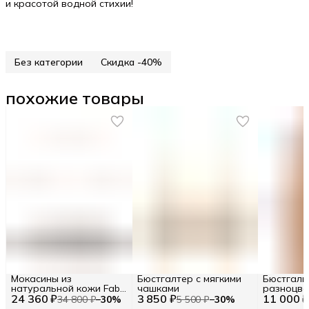
и красотой водной стихии!
Без категории
Скидка -40%
похожие товары
Мокасины из
Бюстгалтер с мягкими
Бюстгаль
натуральной кожи Fabi
чашками
разноцве
24 360 ₽
RU 42.5 / EU 43 / 43
3 850 ₽
11 000 
принтом 
34 800 ₽
−
30
%
5 500 ₽
−
30
%
31401-23