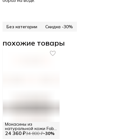
образ на воде.
Без категории
Скидка -30%
похожие товары
Мокасины из
натуральной кожи Fabi
24 360 ₽
RU 42.5 / EU 43 / 43
34 800 ₽
−
30
%