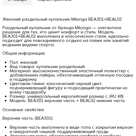
Женский раздельный купальник Milonga BEA301+BEAL02
Раздельный купальник от бренда Milonga — элегантное
решение для тех, кто ценит комфорт и стиль. Модель
BEA301+BEAL02 выполнена в классическом стиле, идеально
подходит для повседневного отдыха на пляже или занятий
водными видами спорта.
Общая информация:
Пол: женский
Вид товара: купальник раздельный
Материал: высококачественный эластичный полиэстер с
добавлением лайкры, обеспечивающий отличную посадку
и поддержку
Цветовая гамма: классический черный цвет,
подчеркивающий фигуру и подходящий практически ко
всему гардеробу
Размер: универсальный европейский размер L (RU 48)
Модель: BEA301 верхняя часть + BEAL02 нижняя часть
Основные свойства:
Верхняя часть (BEA301):
Верхняя часть выполнена в виде топа с закрытым верхом
и аккуратной чашкой, поддерживающей грудь
Эластичная ткань обеспечивает комфорт и свободу