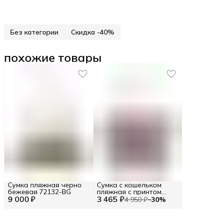
Без категории
Скидка -40%
похожие товары
Сумка пляжная черно
Сумка с кошельком
бежевая 72132-BG
пляжная с принтом
9 000 ₽
3 465 ₽
цветные полосы (86102)
4 950 ₽
−
30
%
Цв. Бежевый (292997)