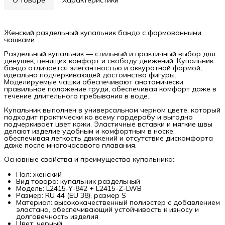
Женский раздельный купальник бандо с формованными
чашками
Раздельный купальник — стильный и практичный выбор для
девушек, ценящих комфорт и свободу движений. Купальник
бандо отличается элегантностью и аккуратной формой,
идеально подчеркивающей достоинства фигуры.
Моделируемые чашки обеспечивают анатомически
правильное положение груди, обеспечивая комфорт даже в
течение длительного пребывания в воде.
Купальник выполнен в универсальном черном цвете, который
подходит практически ко всему гардеробу и выгодно
подчеркивает цвет кожи. Эластичные вставки и мягкие швы
делают изделие удобным и комфортным в носке,
обеспечивая легкость движений и отсутствие дискомфорта
даже после многочасового плавания.
Основные свойства и преимущества купальника:
Пол: женский
Вид товара: купальник раздельный
Модель: L2415-Y-842 + L2415-Z-LWB
Размер: RU 44 (EU 38), размер S
Материал: высококачественный полиэстер с добавлением
эластана, обеспечивающий устойчивость к износу и
долговечность изделия
Цвет: черный