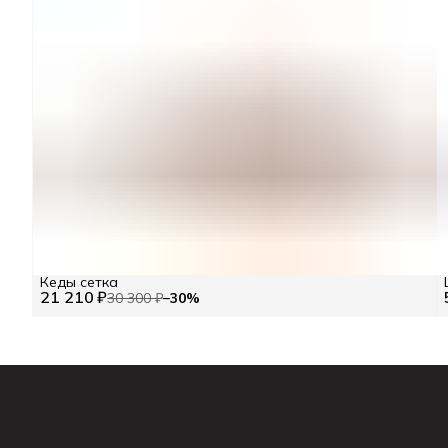
Кеды сетка
21 210 ₽
30 300 ₽
−
30
%