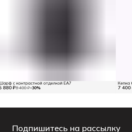
Шарф с контрастной отделкой EA7
Кепка 
5 880 ₽
7 400
8 400 ₽
−
30
%
Подпишитесь на рассылку