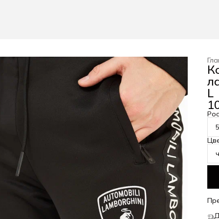
Гла
К
л
L
10
Рос
Цв
Пр
Д