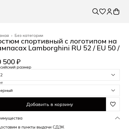
вная
›
Без категории
остюм спортивный с логотипом на
ампасах Lamborghini RU 52 / EU 50 /
 500 ₽
сийский размер
52
ет
черный
Добавить в корзину
еимущества
оставим в пункты выдачи СДЭК