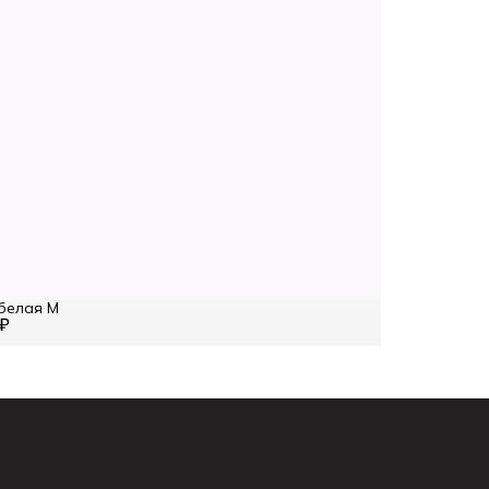
белая M
 ₽