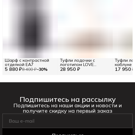
Шарф с контрастной
Туфли лодочки с
Туфли ло
отделкой EA7
логотипом LOVE
каблуке T
5 880 ₽
28 950 ₽
MOSCHINO
17 950 
8 400 ₽
−
30
%
Подпишитесь на рассылку
Подпишитесь на наши акции и новости и
получите скидку на первый заказ