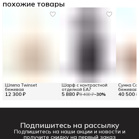
похожие товары
Шляпа Twinset
Шарф с контрастной
Сумка Coc
бежевая
отделкой EA7
бежевая 
12 300 ₽
5 880 ₽
40 500 
RAQUEL
8 400 ₽
−
30
%
Подпишитесь на рассылку
Подпишитесь на наши акции и новости и
получите скидку на первый заказ