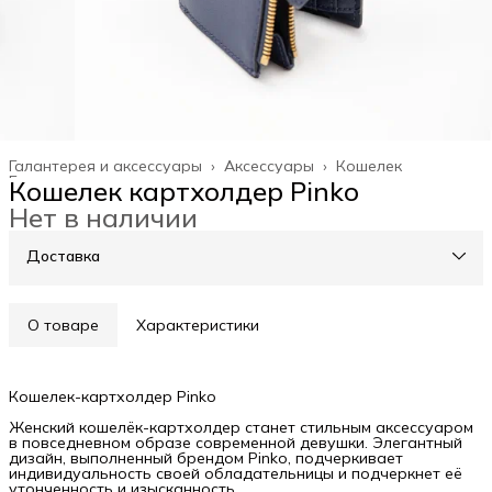
Галантерея и аксессуары
›
Аксессуары
›
Кошелек
Главная
›
Кошелек картхолдер Pinko
Нет в наличии
Доставка
О товаре
Характеристики
Кошелек-картхолдер Pinko
Женский кошелёк-картхолдер станет стильным аксессуаром
в повседневном образе современной девушки. Элегантный
дизайн, выполненный брендом Pinko, подчеркивает
индивидуальность своей обладательницы и подчеркнет её
утонченность и изысканность.