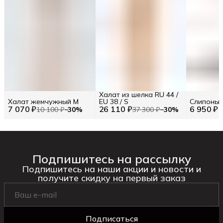
Халат из шелка RU 44 /
Халат жемчужный M
EU 38 / S
Слипоны 
7 070 ₽
26 110 ₽
6 950 ₽
10 100 ₽
−
30
%
37 300 ₽
−
30
%
Подпишитесь на рассылку
Подпишитесь на наши акции и новости и
получите скидку на первый заказ
Подписаться